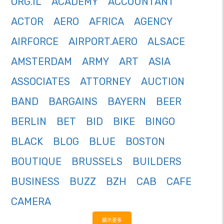
ORG.IL
ACADEMY
ACCOUNTANT
ACTOR
AERO
AFRICA
AGENCY
AIRFORCE
AIRPORT.AERO
ALSACE
AMSTERDAM
ARMY
ART
ASIA
ASSOCIATES
ATTORNEY
AUCTION
BAND
BARGAINS
BAYERN
BEER
BERLIN
BET
BID
BIKE
BINGO
BLACK
BLOG
BLUE
BOSTON
BOUTIQUE
BRUSSELS
BUILDERS
BUSINESS
BUZZ
BZH
CAB
CAFE
CAMERA
顯示更多