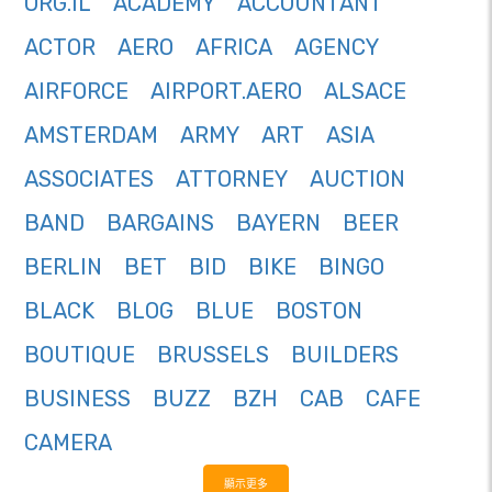
ORG.IL
ACADEMY
ACCOUNTANT
ACTOR
AERO
AFRICA
AGENCY
AIRFORCE
AIRPORT.AERO
ALSACE
AMSTERDAM
ARMY
ART
ASIA
ASSOCIATES
ATTORNEY
AUCTION
BAND
BARGAINS
BAYERN
BEER
BERLIN
BET
BID
BIKE
BINGO
BLACK
BLOG
BLUE
BOSTON
BOUTIQUE
BRUSSELS
BUILDERS
BUSINESS
BUZZ
BZH
CAB
CAFE
CAMERA
顯示更多