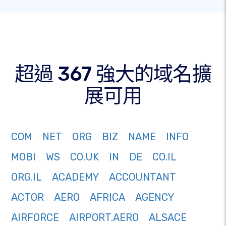
超過 367 強大的域名擴
展可用
COM
NET
ORG
BIZ
NAME
INFO
MOBI
WS
CO.UK
IN
DE
CO.IL
ORG.IL
ACADEMY
ACCOUNTANT
ACTOR
AERO
AFRICA
AGENCY
AIRFORCE
AIRPORT.AERO
ALSACE