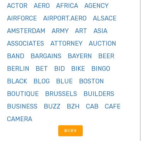
ACTOR
AERO
AFRICA
AGENCY
AIRFORCE
AIRPORT.AERO
ALSACE
AMSTERDAM
ARMY
ART
ASIA
ASSOCIATES
ATTORNEY
AUCTION
BAND
BARGAINS
BAYERN
BEER
BERLIN
BET
BID
BIKE
BINGO
BLACK
BLOG
BLUE
BOSTON
BOUTIQUE
BRUSSELS
BUILDERS
BUSINESS
BUZZ
BZH
CAB
CAFE
CAMERA
顯示更多