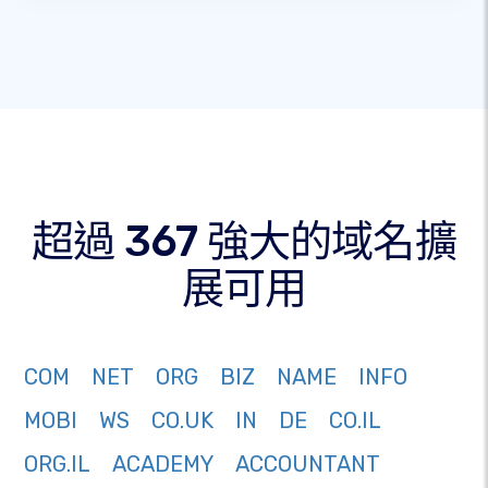
超過 367 強大的域名擴
展可用
COM
NET
ORG
BIZ
NAME
INFO
MOBI
WS
CO.UK
IN
DE
CO.IL
ORG.IL
ACADEMY
ACCOUNTANT