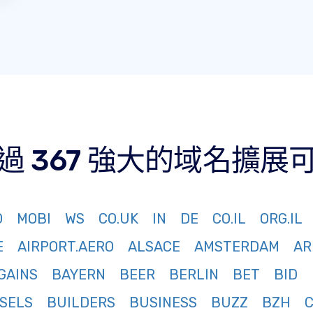
過 367 強大的域名擴展
O
MOBI
WS
CO.UK
IN
DE
CO.IL
ORG.IL
E
AIRPORT.AERO
ALSACE
AMSTERDAM
AR
GAINS
BAYERN
BEER
BERLIN
BET
BID
SELS
BUILDERS
BUSINESS
BUZZ
BZH