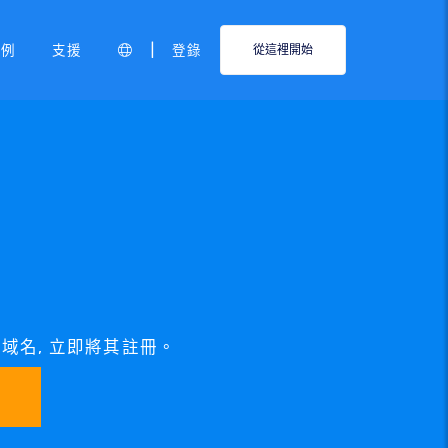
|
範例
支援
登錄
從這裡開始
H 域名, 立即將其註冊。