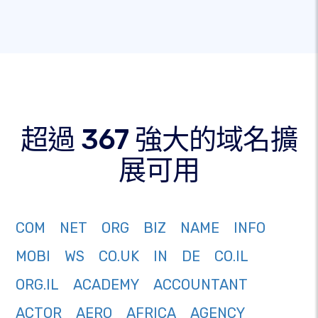
超過 367 強大的域名擴
展可用
COM
NET
ORG
BIZ
NAME
INFO
MOBI
WS
CO.UK
IN
DE
CO.IL
ORG.IL
ACADEMY
ACCOUNTANT
ACTOR
AERO
AFRICA
AGENCY