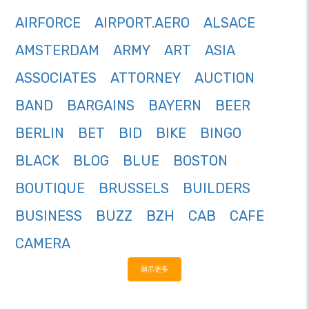
AIRFORCE
AIRPORT.AERO
ALSACE
AMSTERDAM
ARMY
ART
ASIA
ASSOCIATES
ATTORNEY
AUCTION
BAND
BARGAINS
BAYERN
BEER
BERLIN
BET
BID
BIKE
BINGO
BLACK
BLOG
BLUE
BOSTON
BOUTIQUE
BRUSSELS
BUILDERS
BUSINESS
BUZZ
BZH
CAB
CAFE
CAMERA
顯示更多