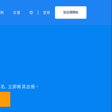
|
範例
支援
登錄
從這裡開始
 域名, 立即將其註冊。