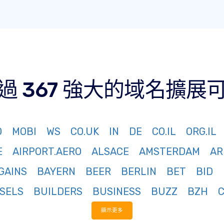
過 367 強大的域名擴展
O
MOBI
WS
CO.UK
IN
DE
CO.IL
ORG.IL
E
AIRPORT.AERO
ALSACE
AMSTERDAM
AR
GAINS
BAYERN
BEER
BERLIN
BET
BID
SELS
BUILDERS
BUSINESS
BUZZ
BZH
顯示更多