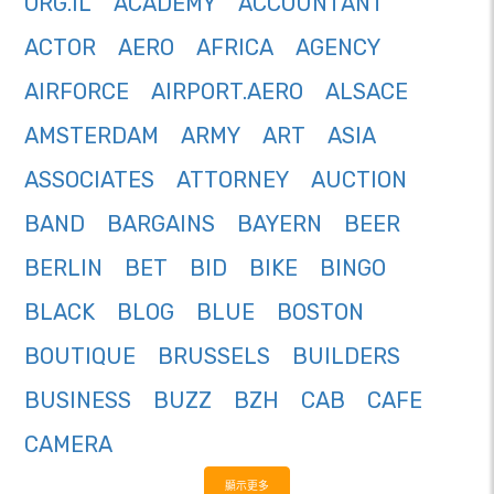
ORG.IL
ACADEMY
ACCOUNTANT
ACTOR
AERO
AFRICA
AGENCY
AIRFORCE
AIRPORT.AERO
ALSACE
AMSTERDAM
ARMY
ART
ASIA
ASSOCIATES
ATTORNEY
AUCTION
BAND
BARGAINS
BAYERN
BEER
BERLIN
BET
BID
BIKE
BINGO
BLACK
BLOG
BLUE
BOSTON
BOUTIQUE
BRUSSELS
BUILDERS
BUSINESS
BUZZ
BZH
CAB
CAFE
CAMERA
顯示更多