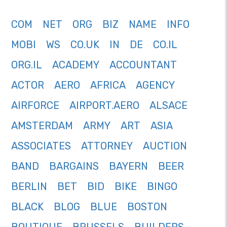
COM
NET
ORG
BIZ
NAME
INFO
MOBI
WS
CO.UK
IN
DE
CO.IL
ORG.IL
ACADEMY
ACCOUNTANT
ACTOR
AERO
AFRICA
AGENCY
AIRFORCE
AIRPORT.AERO
ALSACE
AMSTERDAM
ARMY
ART
ASIA
ASSOCIATES
ATTORNEY
AUCTION
BAND
BARGAINS
BAYERN
BEER
BERLIN
BET
BID
BIKE
BINGO
BLACK
BLOG
BLUE
BOSTON