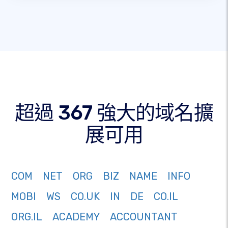
超過 367 強大的域名擴
展可用
COM
NET
ORG
BIZ
NAME
INFO
MOBI
WS
CO.UK
IN
DE
CO.IL
ORG.IL
ACADEMY
ACCOUNTANT