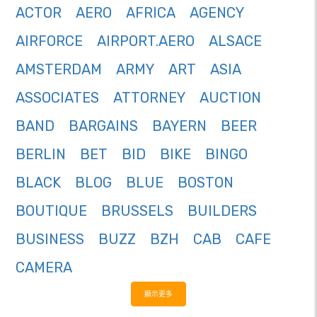
ACTOR
AERO
AFRICA
AGENCY
AIRFORCE
AIRPORT.AERO
ALSACE
AMSTERDAM
ARMY
ART
ASIA
ASSOCIATES
ATTORNEY
AUCTION
BAND
BARGAINS
BAYERN
BEER
BERLIN
BET
BID
BIKE
BINGO
BLACK
BLOG
BLUE
BOSTON
BOUTIQUE
BRUSSELS
BUILDERS
BUSINESS
BUZZ
BZH
CAB
CAFE
CAMERA
顯示更多