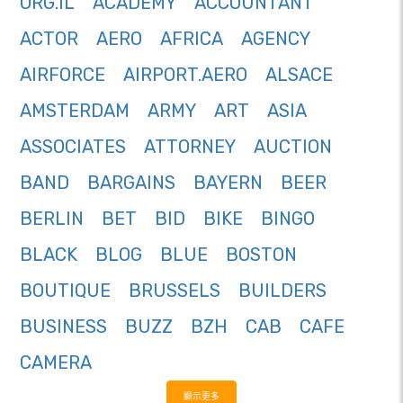
ORG.IL
ACADEMY
ACCOUNTANT
ACTOR
AERO
AFRICA
AGENCY
AIRFORCE
AIRPORT.AERO
ALSACE
AMSTERDAM
ARMY
ART
ASIA
ASSOCIATES
ATTORNEY
AUCTION
BAND
BARGAINS
BAYERN
BEER
BERLIN
BET
BID
BIKE
BINGO
BLACK
BLOG
BLUE
BOSTON
BOUTIQUE
BRUSSELS
BUILDERS
BUSINESS
BUZZ
BZH
CAB
CAFE
CAMERA
顯示更多