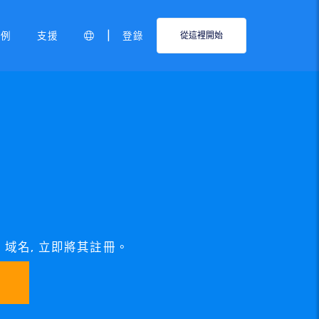
|
範例
支援
登錄
從這裡開始
GN 域名, 立即將其註冊。