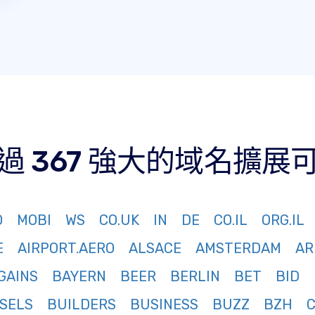
過 367 強大的域名擴展
O
MOBI
WS
CO.UK
IN
DE
CO.IL
ORG.IL
E
AIRPORT.AERO
ALSACE
AMSTERDAM
AR
GAINS
BAYERN
BEER
BERLIN
BET
BID
SELS
BUILDERS
BUSINESS
BUZZ
BZH