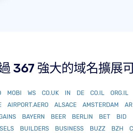
過 367 強大的域名擴展
O
MOBI
WS
CO.UK
IN
DE
CO.IL
ORG.IL
E
AIRPORT.AERO
ALSACE
AMSTERDAM
AR
GAINS
BAYERN
BEER
BERLIN
BET
BID
SELS
BUILDERS
BUSINESS
BUZZ
BZH