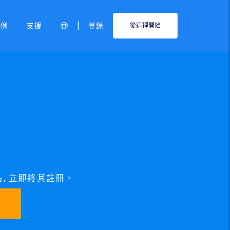
|
範例
支援
登錄
從這裡開始
域名, 立即將其註冊。