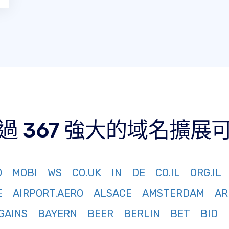
過 367 強大的域名擴展
O
MOBI
WS
CO.UK
IN
DE
CO.IL
ORG.IL
E
AIRPORT.AERO
ALSACE
AMSTERDAM
AR
GAINS
BAYERN
BEER
BERLIN
BET
BID