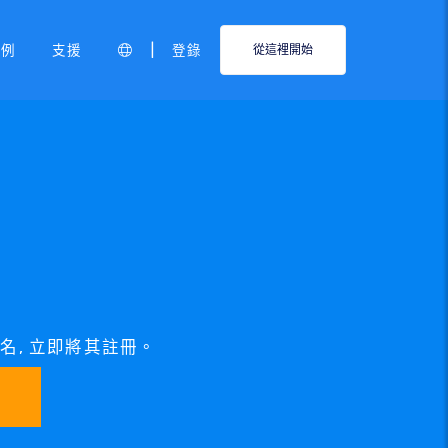
|
範例
支援
登錄
從這裡開始
 域名, 立即將其註冊。