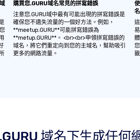
域
購買您.GURU域名常見的拼寫錯誤
使
名
注意您.GURU域中最有可能出現的拼寫錯誤是
是
確保您不遺失流量的一個好方法。例如，
這
據您
**meetup.GURU**可能拼寫錯誤為
易
用
**metup.GURU**。 <br><br>申領拼寫錯誤的
體
好
域名，將它們重定向到您的主域名，幫助吸引
您
所
更多的網路流量。
籤
 .GURU 域名下生成任何