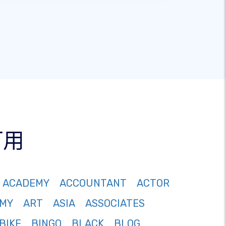
可用
ACADEMY
ACCOUNTANT
ACTOR
MY
ART
ASIA
ASSOCIATES
BIKE
BINGO
BLACK
BLOG