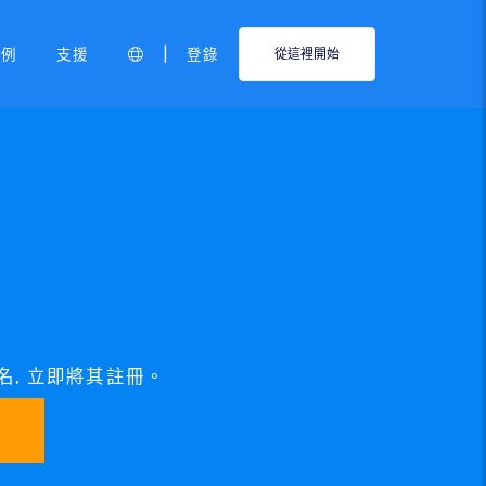
|
範例
支援
登錄
從這裡開始
 域名, 立即將其註冊。