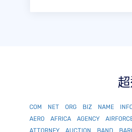
超
COM
NET
ORG
BIZ
NAME
INF
AERO
AFRICA
AGENCY
AIRFORC
ATTORNEY
AUCTION
BAND
BAR