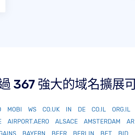
過 367 強大的域名擴展
O
MOBI
WS
CO.UK
IN
DE
CO.IL
ORG.IL
E
AIRPORT.AERO
ALSACE
AMSTERDAM
AR
GAINS
BAYERN
BEER
BERLIN
BET
BID