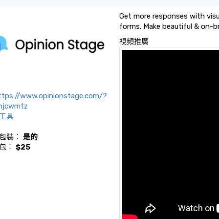
Get more responses with visua
forms. Make beautiful & on-br
視頻推廣
tps://www.opinionstage.com/?
=njcwmtz
工具
包裝︰
是的
包︰
$25