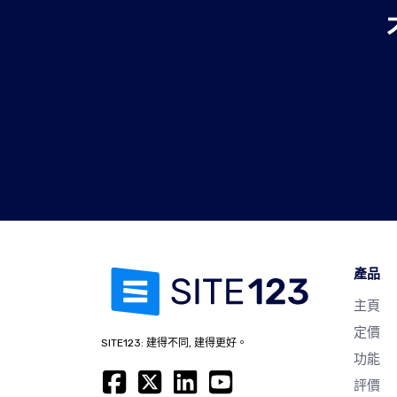
產品
主頁
定價
SITE123: 建得不同, 建得更好。
功能
評價