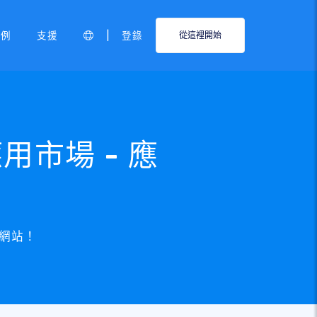
|
範例
支援
登錄
從這裡開始
 應用市場 - 應
的網站！