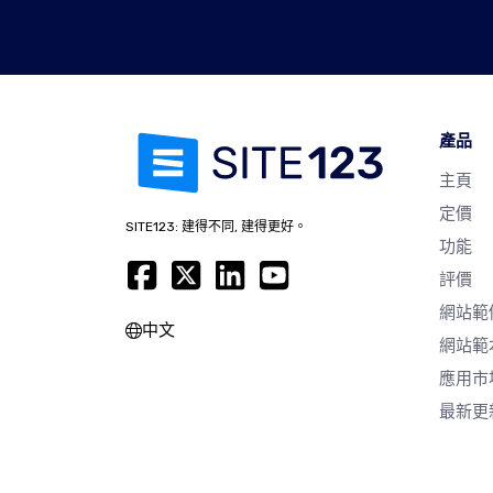
產品
主頁
定價
SITE123: 建得不同, 建得更好。
功能
評價
網站範
中文
網站範
應用市
最新更