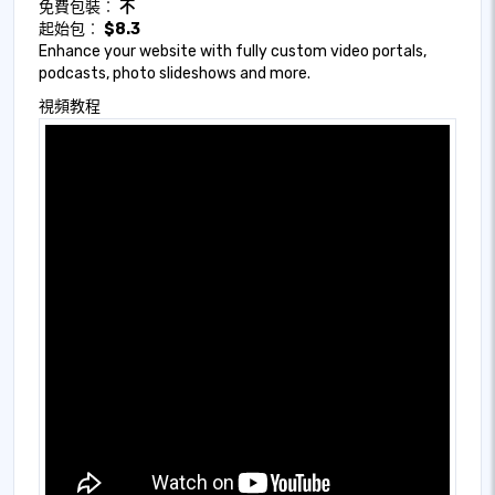
免費包裝︰
不
起始包︰
$8.3
Enhance your website with fully custom video portals,
podcasts, photo slideshows and more.
視頻教程