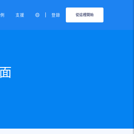
|
範例
支援
登錄
從這裡開始
版面