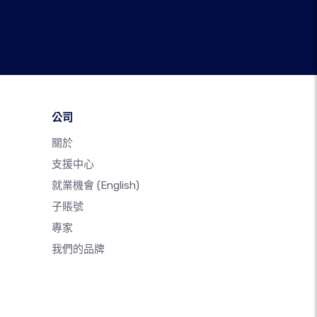
公司
關於
支援中心
就業機會
(English)
子賬號
專家
我們的品牌