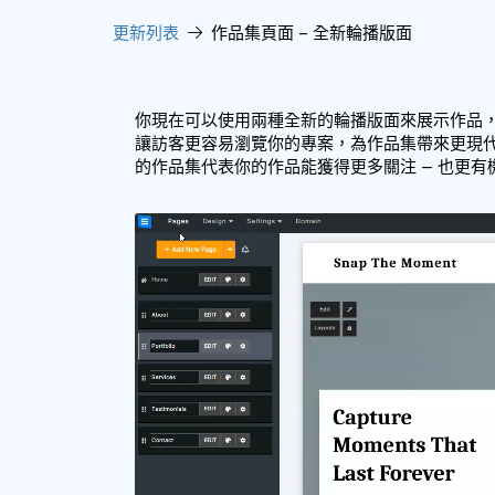
更新列表
作品集頁面 – 全新輪播版面
你現在可以使用兩種全新的輪播版面來展示作品
讓訪客更容易瀏覽你的專案，為作品集帶來更現
的作品集代表你的作品能獲得更多關注 — 也更