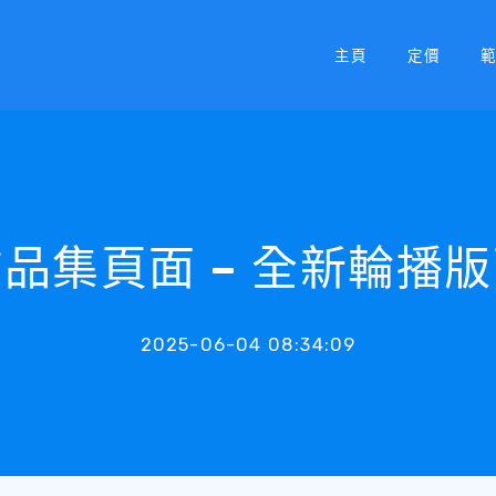
主頁
定價
品集頁面 – 全新輪播
2025-06-04 08:34:09