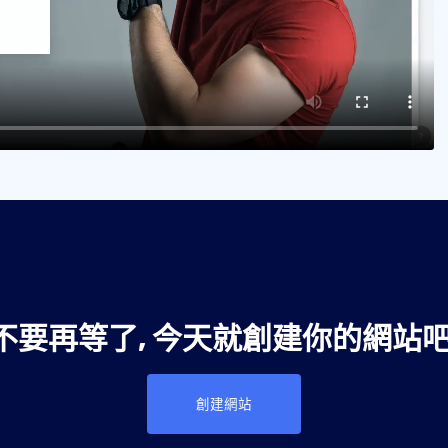
不要再等了, 今天就創建你的網站吧
創建網站