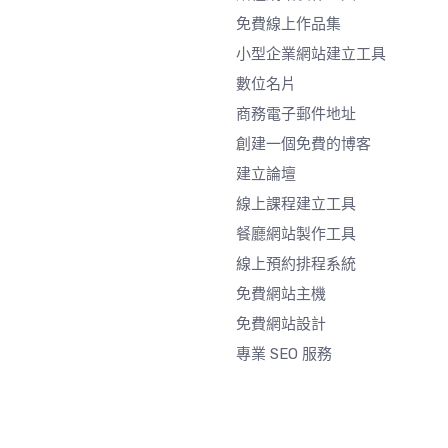
免費線上作品集
小型企業網站建立工具
數位名片
商務電子郵件地址
創建一個免費的博客
建立論壇
線上課程建立工具
餐廳網站製作工具
線上預約排程系統
免費網站主機
免費網站設計
專業 SEO 服務