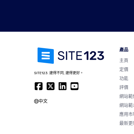
產品
主頁
定價
SITE123: 建得不同, 建得更好。
功能
評價
網站範
中文
網站範
應用市
最新更