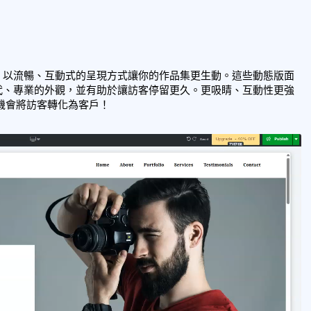
，以流暢、互動式的呈現方式讓你的作品集更生動。這些動態版面
代、專業的外觀，並有助於讓訪客停留更久。更吸睛、互動性更強
有機會將訪客轉化為客戶！