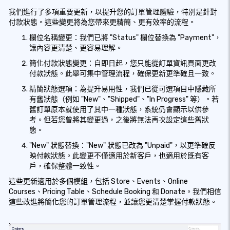
我們進行了多項重要更新，以提升您的訂單管理體驗，特別是針對
付款狀態。這些變更將為您帶來更精簡、更有效率的流程。
欄位名稱變更：我們已將 "Status" 欄位替換為 "Payment"，
讓內容更清楚、更容易理解。
簡化付款狀態變更：自即日起，您只能從訂單資訊頁面更改
付款狀態。此舉可集中管理流程，確保更新更準確且一致。
精簡狀態選項：為提升易用性，我們已從可選項目中隱藏所
有舊狀態（例如 "New"、"Shipped"、"In Progress" 等）。若
舊訂單原本就使用了其中一種狀態，系統仍會顯示以供參
考。但若您曾將其變更過，之後將無法再次設定這些舊狀
態。
"New" 狀態替換："New" 狀態已改為 "Unpaid"，以更準確反
映付款狀態。此變更不僅適用於新客戶，也適用於既有客
戶，確保整體一致性。
這些更新適用於多個模組，包括 Store、Events、Online
Courses、Pricing Table、Schedule Booking 和 Donate。我們相信
這些改進將簡化您的訂單管理流程，並讓您更清楚掌握付款狀態。