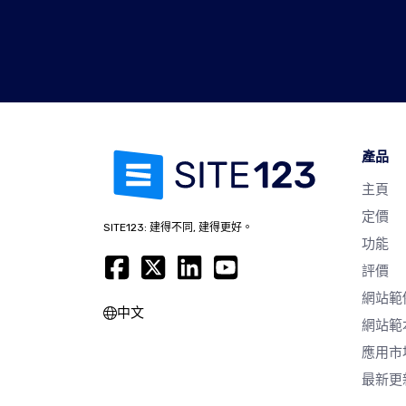
產品
主頁
定價
SITE123: 建得不同, 建得更好。
功能
評價
網站範
中文
網站範
應用市
最新更