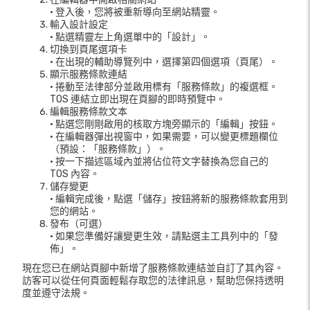
• 登入後，您將被重新導向至網站精靈。
輸入設計設定
• 點選精靈左上角選單中的「設計」。
切換到頁尾選項卡
• 在出現的輔助導覽列中，選擇第四個選項（頁尾）。
顯示服務條款連結
• 捲動至法律部分並啟用標有「服務條款」的複選框。
TOS 連結立即出現在頁腳的即時預覽中。
編輯服務條款文本
• 點選您剛剛啟用的核取方塊旁顯示的「編輯」按鈕。
• 在編輯器彈出視窗中，如果需要，可以變更標題欄位
（預設：「服務條款」）。
• 按一下描述區域內並將佔位符文字替換為您自己的
TOS 內容。
儲存變更
• 編輯完成後，點選「儲存」按鈕將新的服務條款套用到
您的網站。
發布（可選）
• 如果您準備好讓變更生效，請點選主工具列中的「發
佈」。
現在您已在網站頁腳中新增了服務條款連結並自訂了其內容。
訪客可以從任何頁面輕鬆存取您的法律訊息，幫助您保持透明
度並遵守法規。