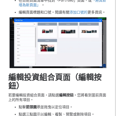
在目前頁面清單中找到「Portfolio」頁面，或
「將其新
增為新頁面」
。
編輯頁面標題和口號。閱讀有關
添加口號的
更多資訊。
編輯投資組合頁面（編輯按
鈕）
若要編輯投資組合頁面，請點選
編輯按鈕
。您將看到當前頁面
上的所有項目。
點擊
箭頭圖示
並拖曳以定位項目。
點選三點圖示以編輯、複製、預覽或刪除項目。