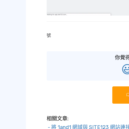
號
你覺

相關文章:
- 將 1and1 網域與 SITE123 網站連