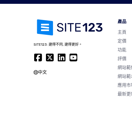
產品
主頁
定價
SITE123: 建得不同, 建得更好。
功能
評價
網站範
中文
網站範
應用市
最新更