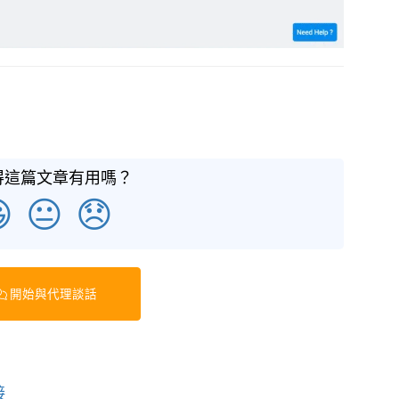
得這篇文章有用嗎？

😐
😞
開始與代理談話
接