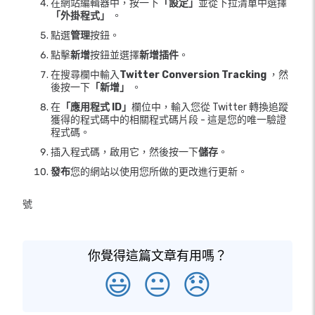
在網站編輯器中，按一下
「設定」
並從下拉清單中選擇
「外掛程式」
。
點選
管理
按鈕。
點擊
新增
按鈕並選擇
新增插件
。
在搜尋欄中輸入
Twitter Conversion Tracking
，然
後按一下
「新增」
。
在
「應用程式 ID」
欄位中，輸入您從 Twitter 轉換追蹤
獲得的程式碼中的相關程式碼片段 - 這是您的唯一驗證
程式碼。
插入程式碼，啟用它，然後按一下
儲存
。
發布
您的網站以使用您所做的更改進行更新。
號
你覺得這篇文章有用嗎？
😃
😐
😞