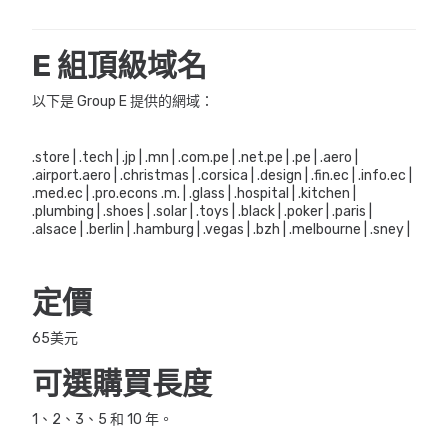
E 組頂級域名
以下是 Group E 提供的網域：
.store | .tech | .jp | .mn | .com.pe | .net.pe | .pe | .aero |
.airport.aero | .christmas | .corsica | .design | .fin.ec | .info.ec |
.med.ec | .pro.econs .m. | .glass | .hospital | .kitchen |
.plumbing | .shoes | .solar | .toys | .black | .poker | .paris |
.alsace | .berlin | .hamburg | .vegas | .bzh | .melbourne | .sney |
定價
65美元
可選購買長度
1、2、3、5 和 10 年。