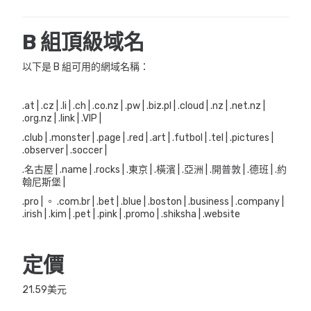
B 組頂級域名
以下是 B 組可用的網域名稱：
.at | .cz | .li | .ch | .co.nz | .pw | .biz.pl | .cloud | .nz | .net.nz |
.org.nz | .link | .VIP |
.club | .monster | .page | .red | .art | .futbol | .tel | .pictures |
.observer | .soccer |
.名古屋 | .name | .rocks | .東京 | .橫濱 | .亞洲 | .開普敦 | .德班 | .約
翰尼斯堡 |
.pro | 。 .com.br | .bet | .blue | .boston | .business | .company |
.irish | .kim | .pet | .pink | .promo | .shiksha | .website
定價
21.59美元