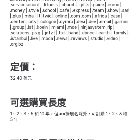
.servicescount . .fitness | .church | .gifts | .guide | .immo |
.money | .style | .school | .cafe | .express | .team | .show | .sarl
| .plus | .mba | .lt |twid | .online | .com .com | .africa | .casa |
.center | .city | .cologne | .cymru | .desi | .dev | .email | .games
| .group | .ist | .koeln | .miami | .moe | .ninjasystem .rip |
.solutions. .ps.g. | .jetzt | .ltd | .band | .dance | .earth | .family |
.istanbul | .live | .moda | .news | .reviews | .studio | .video |
.org.bz
定價：
32.40 美元
可選購買長度
1、2、3、5 和 10 年，但
.co
擴展名除外，可訂購 1、2、3 和
5 年。