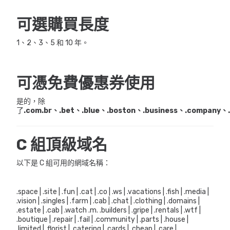
可選購買長度
1、2、3、5 和 10 年。
可憑免費優惠券使用
是的，除
了
.com.br、.bet、.blue、.boston、.business、.company、.
C 組頂級域名
以下是 C 組可用的網域名稱：
.space | .site | .fun | .cat | .co | .ws | .vacations | .fish | .media |
.vision | .singles | .farm | .cab | .chat | .clothing | .domains |
.estate | .cab | .watch .m. .builders | .gripe | .rentals | .wtf |
.boutique | .repair | .fail | .community | .parts | .house |
.limited | .florist | .catering | .cards | .cheap | .care |